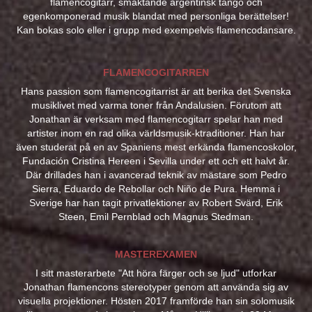
flamencogitarr, smäktande argentinsk tango och
egenkomponerad musik blandat med personliga berättelser!
Kan bokas solo eller i grupp med exempelvis flamencodansare.
FLAMENCOGITARREN
Hans passion som flamencogitarrist är att berika det Svenska
musiklivet med varma toner från Andalusien. Förutom att
Jonathan är verksam med flamencogitarr spelar han med
artister inom en rad olika världsmusik-ktraditioner. Han har
även studerat på en av Spaniens mest erkända flamencoskolor,
Fundación Cristina Hereen i Sevilla under ett och ett halvt år.
Där drillades han i avancerad teknik av mästare som Pedro
Sierra, Eduardo de Rebollar och Niño de Pura. Hemma i
Sverige har han tagit privatlektioner av Robert Svärd, Erik
Steen, Emil Pernblad och Magnus Stedman.
MASTEREXAMEN
I sitt masterarbete "Att höra färger och se ljud" utforkar
Jonathan flamencons stereotyper genom att använda sig av
visuella projektioner. Hösten 2017 framförde han sin solomusik