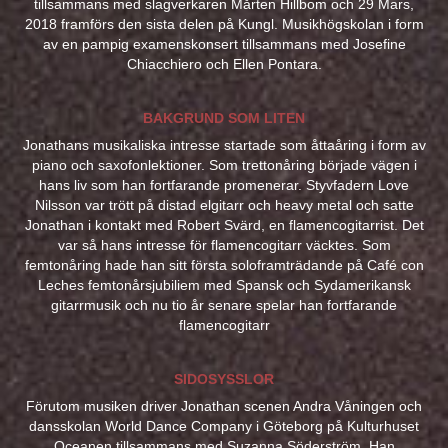
tillsammans med slagverkaren Mårten Hillbom och 29 Mars,
2018 framförs den sista delen på Kungl. Musikhögskolan i form
av en pampig examenskonsert tillsammans med Josefine
Chiacchiero och Ellen Pontara.
BAKGRUND SOM LITEN
Jonathans musikaliska intresse startade som åttaåring i form av
piano och saxofonlektioner. Som trettonåring började vägen i
hans liv som han fortfarande promenerar. Styvfadern Love
Nilsson var trött på distad elgitarr och heavy metal och satte
Jonathan i kontakt med Robert Svärd, en flamencogitarrist. Det
var så hans intresse för flamencogitarr väcktes. Som
femtonåring hade han sitt första soloframträdande på Café con
Leches femtonårsjubiliem med Spansk och Sydamerikansk
gitarrmusik och nu tio år senare spelar han fortfarande
flamencogitarr
SIDOSYSSLOR
Förutom musiken driver Jonathan scenen Andra Våningen och
dansskolan World Dance Company i Göteborg på Kulturhuset
Oceanen tillsammans med Suzanna Söderström. Han