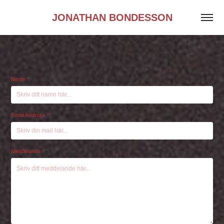
JONATHAN BONDESSON
Namn *
Email Address *
Meddelande *