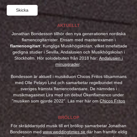
Skicka
AKTUELLT
Jonathan Bondesson tillhör den nya generationen nordiska
flamencogitarrister. Ensam med masterexamen i
flamencogitarr
, Kungliga Musikhögskolan, vilket innefattade
gedigna studier i Sevilla, Andalusien och Musikhögskolan i
Stockholm. Hör solodebuten från 2018 här:
Andalusien i
minusgrader
.
Bondesson är aktuell i musikduon Chicos Fritos tillsammans
med Olle Pelayo Lind och samarbetar regelbundet med
sveriges främsta flamencodansare. De nämndes i
musikmagasinet Lira med sin debut Ökenflamenco under
"musiken som gjorde 2022". Läs mer här om
Chicos Fritos
BRÖLLOP
För skräddarsydd musik till ert bröllop samarbetar Jonathan
Bondesson med
www.weddingtimes.se
där han framför eldig